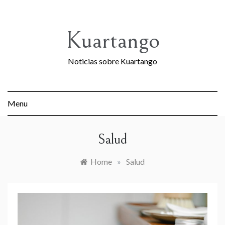
Skip
to
content
Kuartango
Noticias sobre Kuartango
Menu
Salud
Home
»
Salud