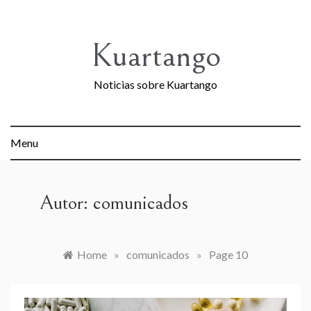
Skip
to
content
Kuartango
Noticias sobre Kuartango
Menu
Autor:
comunicados
Home
»
comunicados
»
Page 10