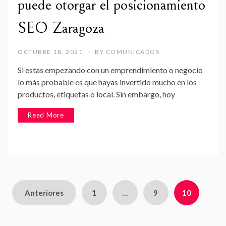
puede otorgar el posicionamiento
SEO Zaragoza
OCTUBRE 18, 2021
BY
COMUNICADOS
Si estas empezando con un emprendimiento o negocio
lo más probable es que hayas invertido mucho en los
productos, etiquetas o local. Sin embargo, hoy
Read More
Paginación
Anteriores
1
…
9
10
de