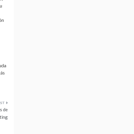
tu
ión
yuda
rás
s de
ting