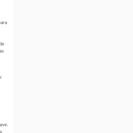
para
 de
as
e
ave.
a,