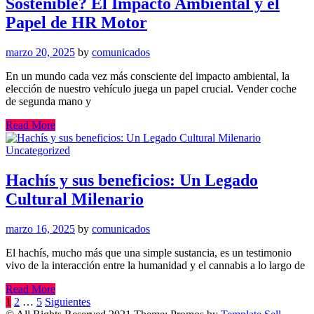
Sostenible? El Impacto Ambiental y el
Papel de HR Motor
marzo 20, 2025
by
comunicados
En un mundo cada vez más consciente del impacto ambiental, la
elección de nuestro vehículo juega un papel crucial. Vender coche
de segunda mano y
Read More
Uncategorized
Hachís y sus beneficios: Un Legado
Cultural Milenario
marzo 16, 2025
by
comunicados
El hachís, mucho más que una simple sustancia, es un testimonio
vivo de la interacción entre la humanidad y el cannabis a lo largo de
Read More
Paginación
1
2
…
5
Siguientes