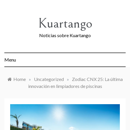
Skip
to
content
Kuartango
Noticias sobre Kuartango
Menu
Home
»
Uncategorized
»
Zodiac CNX 25: La última
innovación en limpiadores de piscinas