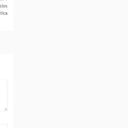
cios
tica