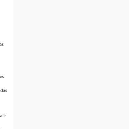
ás
les
idas
alir