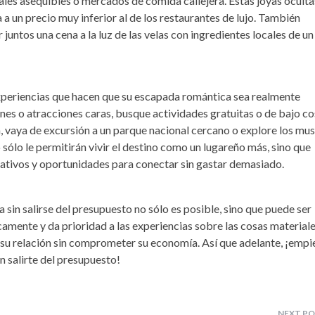
cales asequibles o mercados de comida callejera. Estas joyas oculta
 a un precio muy inferior al de los restaurantes de lujo. También
juntos una cena a la luz de las velas con ingredientes locales de un
 experiencias que hacen que su escapada romántica sea realmente
es o atracciones caras, busque actividades gratuitas o de bajo co
a, vaya de excursión a un parque nacional cercano o explore los mu
o sólo le permitirán vivir el destino como un lugareño más, sino que
ativos y oportunidades para conectar sin gastar demasiado.
sin salirse del presupuesto no sólo es posible, sino que puede ser
icamente y da prioridad a las experiencias sobre las cosas materiale
 su relación sin comprometer su economía. Así que adelante, ¡empi
 salirte del presupuesto!