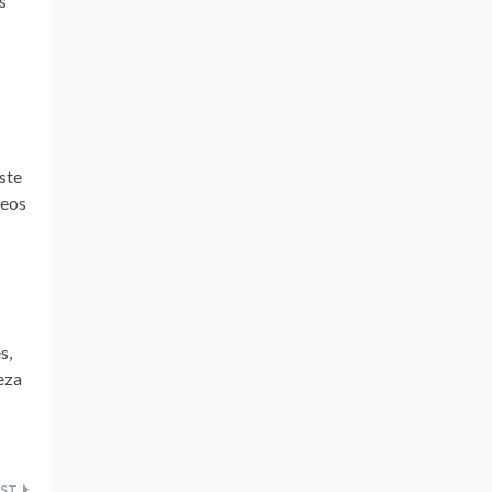
s
ste
seos
s,
eza