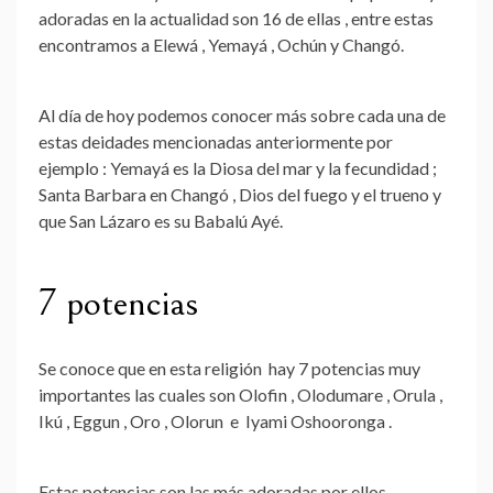
adoradas en la actualidad son 16 de ellas , entre estas
encontramos a
Elewá , Yemayá , Ochún y Changó
.
Al día de hoy podemos conocer más sobre cada una de
estas
deidades
mencionadas anteriormente por
ejemplo : Yemayá es la Diosa del mar y la fecundidad ;
Santa Barbara en Changó , Dios del fuego y el trueno y
que San Lázaro es su Babalú Ayé.
7 potencias
Se conoce que en esta religión hay
7 potencias muy
importantes
las cuales son Olofin , Olodumare , Orula ,
Ikú , Eggun , Oro , Olorun e Iyami Oshooronga .
Estas potencias son las más adoradas por ellos
,