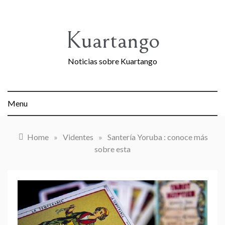
Skip
to
content
Kuartango
Noticias sobre Kuartango
Menu
Home
»
Videntes
»
Santería Yoruba : conoce más
sobre esta