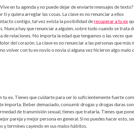
¿Vive en tu agenda y no puede dejar de enviarte mensajes de texto? 
ti y quiera arreglar las cosas. La clave es no renunciar a ellos
tacto contigo, tal vez exista la posibilidad de
recuperar a tu ex
qu
os. Nunca hay que renunciar a alguien, sobre todo cuando se trata d
a de relaciones. No importa la edad que tengamos o las veces que
olor del corazón. La clave es no renunciar a las personas que más 
o volver con tu ex novio o novia si alguna vez hicieron algo malo o
n tu ex. Tienes que cuidarte para ser lo suficientemente fuerte co
e te importa. Beber demasiado, consumir drogas y drogas duras son
fermedad de transmisión sexual, tienes que tratarla. Tienes que pone
ejor pareja y mejor persona en general. Si no puedes hacer esto, se
s y termines cayendo en sus malos hábitos.