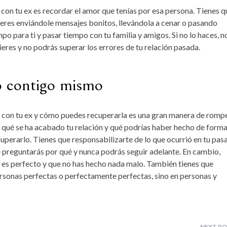
con tu ex es recordar el amor que tenías por esa persona. Tienes q
ieres enviándole mensajes bonitos, llevándola a cenar o pasando
po para ti y pasar tiempo con tu familia y amigos. Si no lo haces, n
eres y no podrás superar los errores de tu relación pasada.
o contigo mismo
n con tu ex y cómo puedes recuperarla es una gran manera de rompe
or qué se ha acabado tu relación y qué podrías haber hecho de form
superarlo. Tienes que responsabilizarte de lo que ocurrió en tu pas
te preguntarás por qué y nunca podrás seguir adelante. En cambio,
 es perfecto y que no has hecho nada malo. También tienes que
ersonas perfectas o perfectamente perfectas, sino en personas y