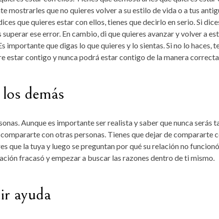
e mostrarles que no quieres volver a su estilo de vida o a tus anti
ces que quieres estar con ellos, tienes que decirlo en serio. Si dice
 superar ese error. En cambio, di que quieres avanzar y volver a es
. Es importante que digas lo que quieres y lo sientas. Si no lo haces, t
re estar contigo y nunca podrá estar contigo de la manera correcta
 los demás
onas. Aunque es importante ser realista y saber que nunca serás t
 compararte con otras personas. Tienes que dejar de compararte 
s que la tuya y luego se preguntan por qué su relación no funcionó
lación fracasó y empezar a buscar las razones dentro de ti mismo.
ir ayuda