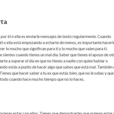
ta
por él o ella es enviarle mensajes de texto regularmente. Cuando
él o ella está empezando a echarte de menos, es importante hacerl
er lo mucho que significan para ti y lo mucho que valen para ti.
sientes cuando tienes un mal día. Saber que tienes el apoyo de ot
te a superar el día en que no tienes a nadie con quien hablar o
ando estás a punto de hacer algo que sabes que está mal. También 
Tienes que hacer saber a tu ex que estás bien, que no le odias y que
e todo cuando hace mucho tiempo que no lo haces.
quieres estar con ellos. Tienes que demostrarles que quieres estar