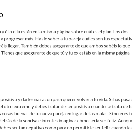
o
 y él o ella están en la misma página sobre cuál es el plan. Los dos
 a progresar más. Hazle saber a tu pareja cuáles son tus expectati
éis llegar. También debes asegurarte de que ambos sabéis lo que
í. Tienes que asegurarte de que tú y tu ex estáis en la misma página
r positivo y darle una razón para querer volver a tu vida. Si has pas
 el otro extremo y debes tratar de ser positivo cuando se trata de t
 cosas buenas de tu nueva pareja en lugar de las malas. Si no eres f
detrás de la sonrisa e intentes imaginar cómo sería ser feliz. Aunqu
debes ser tan negativo como para no permitirte ser feliz cuando la