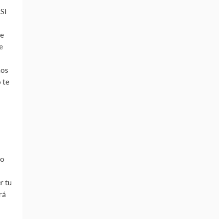
Si
e
e
nos
 te
mo
r tu
rá