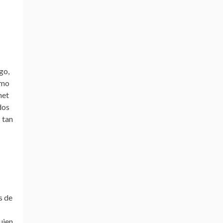
go,
ómo
net
dos
 tan
s de
uien