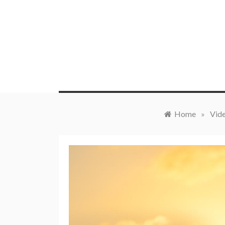
Skip
to
content
Home
»
Vide