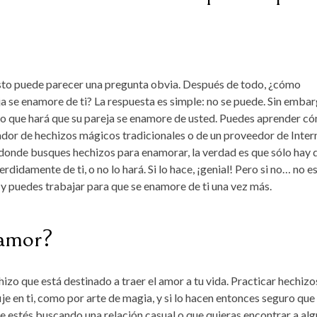
sto puede parecer una pregunta obvia. Después de todo, ¿cómo
a se enamore de ti? La respuesta es simple: no se puede. Sin embar
zo que hará que su pareja se enamore de usted. Puedes aprender c
ador de hechizos mágicos tradicionales o de un proveedor de Inter
donde busques hechizos para enamorar, la verdad es que sólo hay 
didamente de ti, o no lo hará. Si lo hace, ¡genial! Pero si no… no es
y puedes trabajar para que se enamore de ti una vez más.
 amor?
izo que está destinado a traer el amor a tu vida. Practicar hechizo
ije en ti, como por arte de magia, y si lo hacen entonces seguro que
ue estés buscando una relación casual o que quieras encontrar a alg