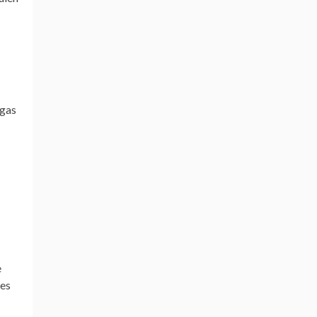
ngas
e
 es