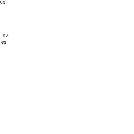
que
 las
 es