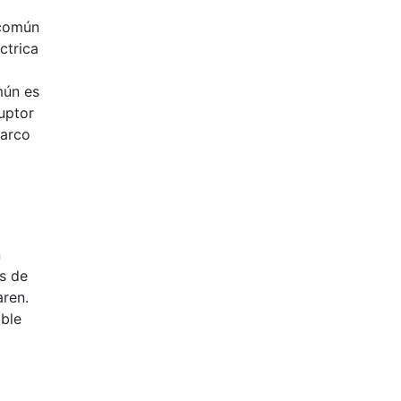
 común
ctrica
mún es
ruptor
 arco
n
s de
aren.
ible