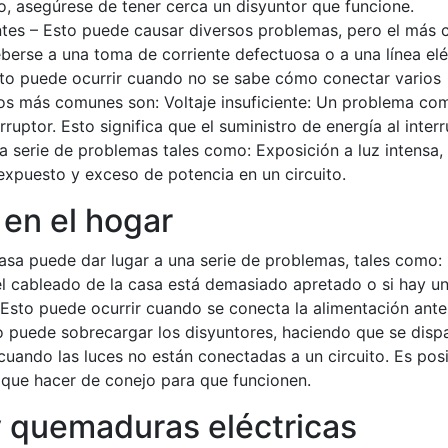
o, asegúrese de tener cerca un disyuntor que funcione.
entes – Esto puede causar diversos problemas, pero el más
deberse a una toma de corriente defectuosa o a una línea elé
sto puede ocurrir cuando no se sabe cómo conectar varios
llos más comunes son: Voltaje insuficiente: Un problema co
uptor. Esto significa que el suministro de energía al inter
na serie de problemas tales como: Exposición a luz intensa,
expuesto y exceso de potencia en un circuito.
en el hogar
asa puede dar lugar a una serie de problemas, tales como:
el cableado de la casa está demasiado apretado o si hay u
Esto puede ocurrir cuando se conecta la alimentación ante
to puede sobrecargar los disyuntores, haciendo que se disp
cuando las luces no están conectadas a un circuito. Es pos
 que hacer de conejo para que funcionen.
 quemaduras eléctricas