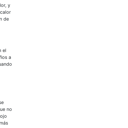
or, y
 calor
ón de
 el
ños a
Cuando
se
que no
 ojo
 más