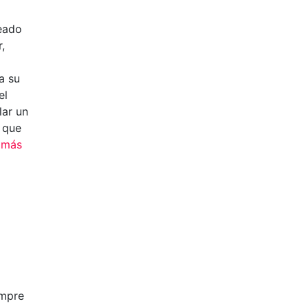
eado
,
a su
el
lar un
 que
a más
empre