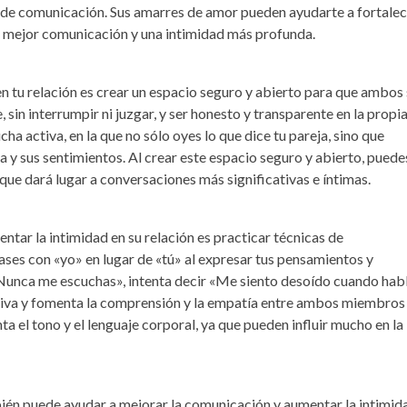
s de comunicación. Sus amarres de amor pueden ayudarte a fortale
una mejor comunicación y una intimidad más profunda.
n tu relación es crear un espacio seguro y abierto para que ambos
sin interrumpir ni juzgar, y ser honesto y transparente en la propi
a activa, en la que no sólo oyes lo que dice tu pareja, sino que
 y sus sentimientos. Al crear este espacio seguro y abierto, puede
 que dará lugar a conversaciones más significativas e íntimas.
tar la intimidad en su relación es practicar técnicas de
rases con «yo» en lugar de «tú» al expresar tus pensamientos y
«Nunca me escuchas», intenta decir «Me siento desoído cuando hab
ensiva y fomenta la comprensión y la empatía entre ambos miembros
ta el tono y el lenguaje corporal, ya que pueden influir mucho en la
mbién puede ayudar a mejorar la comunicación y aumentar la intimid