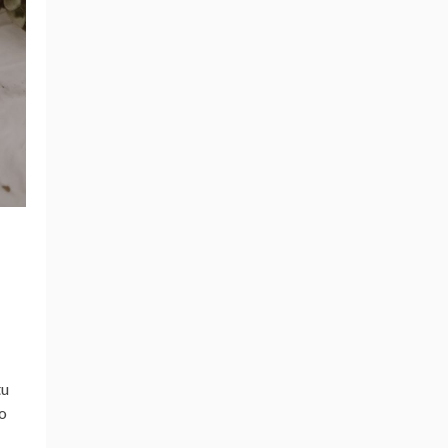
tu
mo