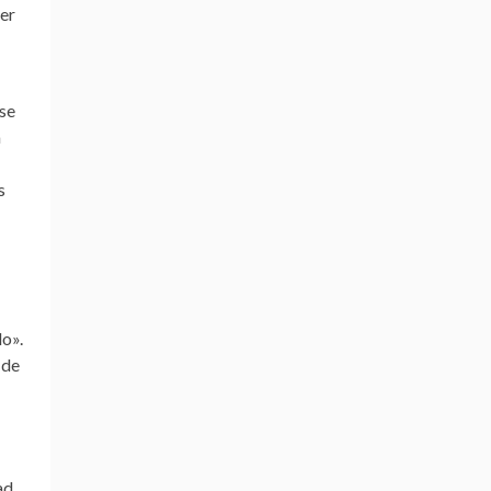
cer
 se
a
s
lo».
 de
ad.